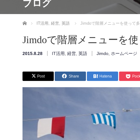
ブログ
ホーム
IT活用
,
経営
,
英語
Jimdoで階層メニューを使って
Jimdoで階層メニュー
2015.8.28
IT活用
,
経営
,
英語
Jimdo
,
ホームページ
Post
Share
Hatena
Pock