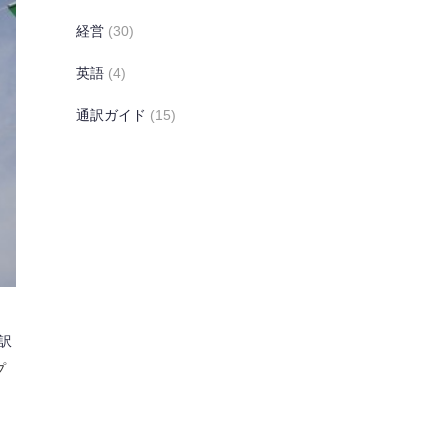
経営
(30)
英語
(4)
通訳ガイド
(15)
訳
プ