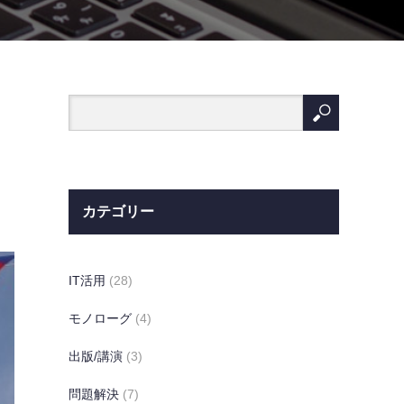
カテゴリー
IT活用
(28)
モノローグ
(4)
出版/講演
(3)
問題解決
(7)