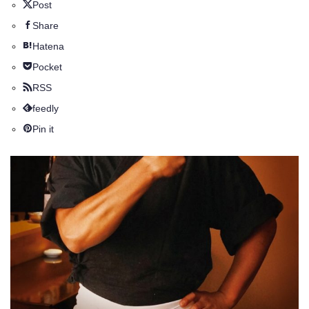
Post
Share
Hatena
Pocket
RSS
feedly
Pin it