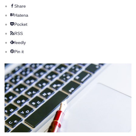
Share
Hatena
Pocket
RSS
feedly
Pin it