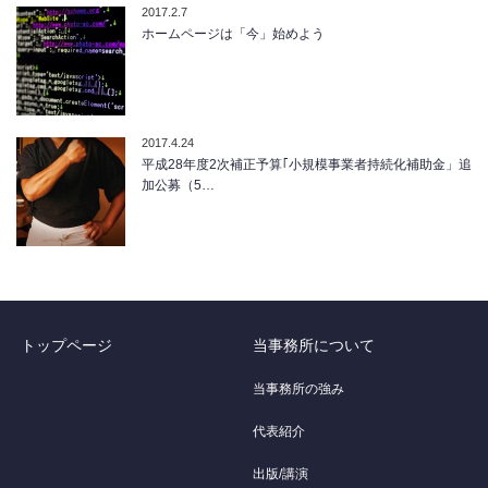
2017.2.7
ホームページは「今」始めよう
2017.4.24
平成28年度2次補正予算｢小規模事業者持続化補助金」追
加公募（5…
トップページ
当事務所について
当事務所の強み
代表紹介
出版/講演