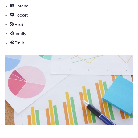
Hatena
Pocket
RSS
feedly
Pin it